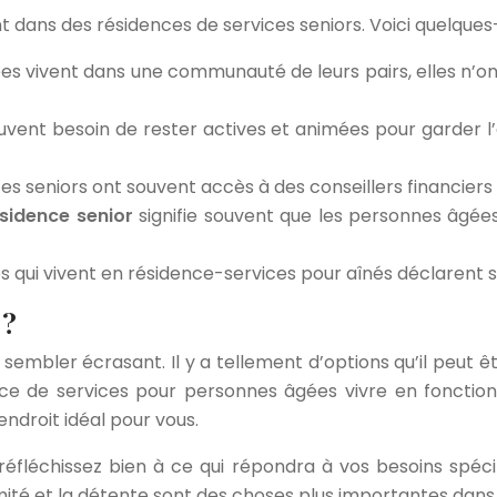
nt dans des résidences de services seniors. Voici quelque
es vivent dans une communauté de leurs pairs, elles n’ont
ouvent besoin de rester actives et animées pour garder l’e
ces seniors ont souvent accès à des conseillers financiers
sidence senior
signifie souvent que les personnes âgée
es qui vivent en résidence-services pour aînés déclarent 
 ?
bler écrasant. Il y a tellement d’options qu’il peut être
e de services pour personnes âgées vivre en fonction 
’endroit idéal pour vous.
éfléchissez bien à ce qui répondra à vos besoins spéc
ntimité et la détente sont des choses plus importantes dan